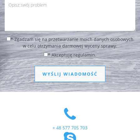
*
Zgadzam się na przetwarzanie moich danych osobowych
w celu otrzymania darmowej wyceny sprawy.
*
Akceptuję regulamin.
WYŚLIJ WIADOMOŚĆ
+ 48 577 705 703